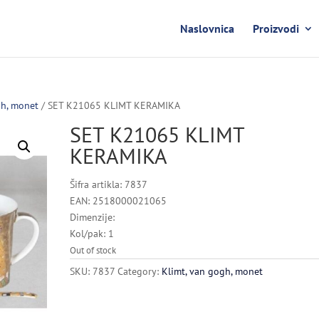
Naslovnica
Proizvodi
gh, monet
/ SET K21065 KLIMT KERAMIKA
SET K21065 KLIMT
KERAMIKA
Šifra artikla: 7837
EAN: 2518000021065
Dimenzije:
Kol/pak: 1
Out of stock
SKU:
7837
Category:
Klimt, van gogh, monet