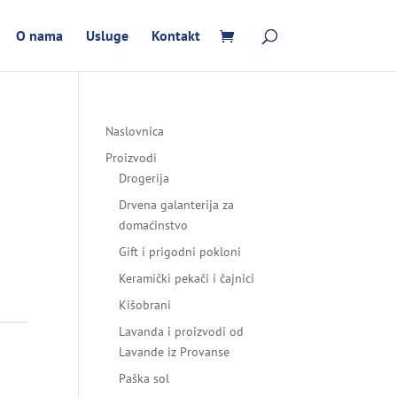
O nama
Usluge
Kontakt
Naslovnica
Proizvodi
Drogerija
Drvena galanterija za
domaćinstvo
Gift i prigodni pokloni
Keramički pekači i čajnici
Kišobrani
Lavanda i proizvodi od
Lavande iz Provanse
Paška sol