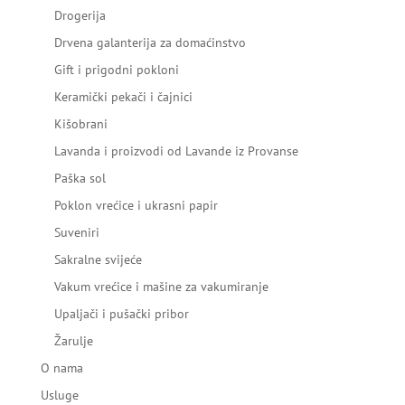
Drogerija
Drvena galanterija za domaćinstvo
Gift i prigodni pokloni
Keramički pekači i čajnici
Kišobrani
Lavanda i proizvodi od Lavande iz Provanse
Paška sol
Poklon vrećice i ukrasni papir
Suveniri
Sakralne svijeće
Vakum vrećice i mašine za vakumiranje
Upaljači i pušački pribor
Žarulje
O nama
Usluge