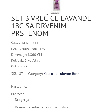
SET 3 VREĆICE LAVANDE
18G SA DRVENIM
PRSTENOM
Šifra artikla: 8711
EAN: 3700917801475
Dimenzije: 8X60 CM
Kol/pak: 6 kol/sta :
Out of stock
SKU:
8711
Category:
Kolekcija Luberon Rose
Naslovnica
Proizvodi
Drogerija
Drvena galanterija za domaćinstvo