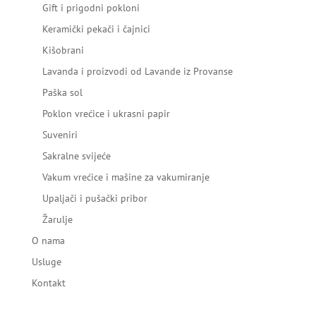
Gift i prigodni pokloni
Keramički pekači i čajnici
Kišobrani
Lavanda i proizvodi od Lavande iz Provanse
Paška sol
Poklon vrećice i ukrasni papir
Suveniri
Sakralne svijeće
Vakum vrećice i mašine za vakumiranje
Upaljači i pušački pribor
Žarulje
O nama
Usluge
Kontakt