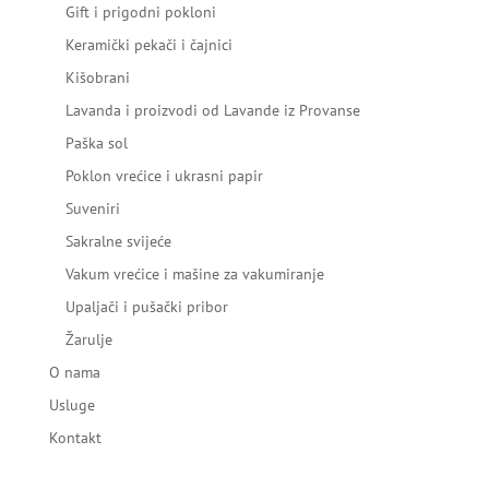
Gift i prigodni pokloni
Keramički pekači i čajnici
Kišobrani
Lavanda i proizvodi od Lavande iz Provanse
Paška sol
Poklon vrećice i ukrasni papir
Suveniri
Sakralne svijeće
Vakum vrećice i mašine za vakumiranje
Upaljači i pušački pribor
Žarulje
O nama
Usluge
Kontakt