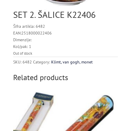
SET 2. ŠALICE K22406
Šifra artikla: 6482
EAN:2518000022406
Dimenzije:
Kol/pak: 1
Out of stock
SKU:
6482
Category:
Klimt, van gogh, monet
Related products