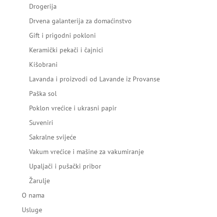
Drogerija
Drvena galanterija za domaćinstvo
Gift i prigodni pokloni
Keramički pekači i čajnici
Kišobrani
Lavanda i proizvodi od Lavande iz Provanse
Paška sol
Poklon vrećice i ukrasni papir
Suveniri
Sakralne svijeće
Vakum vrećice i mašine za vakumiranje
Upaljači i pušački pribor
Žarulje
O nama
Usluge