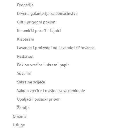
Drogerija
Drvena galanterija za domaćinstvo
Gift i prigodni pokloni
Keramički pekači i čajnici
Kišobrani
Lavanda i proizvodi od Lavande iz Provanse
Paška sol
Poklon vrećice i ukrasni papir
Suveniri
Sakralne svijeće
Vakum vrećice i mašine za vakumiranje
Upaljači i pušački pribor
Žarulje
O nama
Usluge