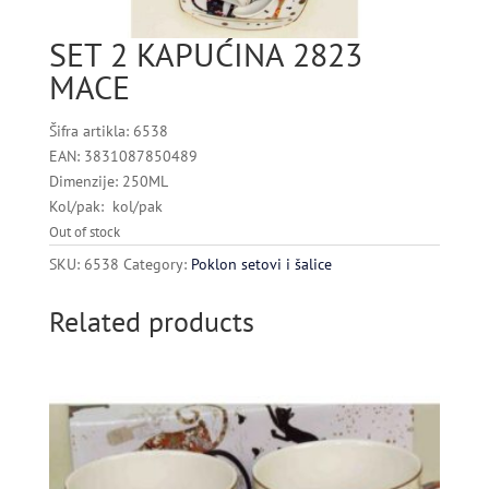
SET 2 KAPUĆINA 2823
MACE
Šifra artikla: 6538
EAN: 3831087850489
Dimenzije: 250ML
Kol/pak: kol/pak
Out of stock
SKU:
6538
Category:
Poklon setovi i šalice
Related products