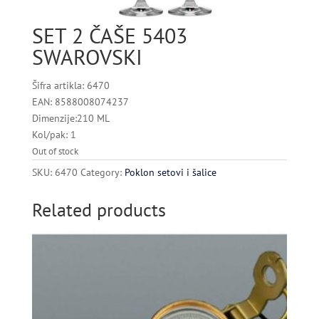
SET 2 ČAŠE 5403
SWAROVSKI
Šifra artikla: 6470
EAN: 8588008074237
Dimenzije:210 ML
Kol/pak: 1
Out of stock
SKU:
6470
Category:
Poklon setovi i šalice
Related products