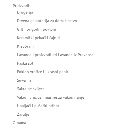
Proizvodi
Drogerija
Drvena galanterija za domaćinstvo
Gift i prigodni pokloni
Keramički pekači i čajnici
Kišobrani
Lavanda i proizvodi od Lavande iz Provanse
Paška sol
Poklon vrećice i ukrasni papir
Suveniri
Sakralne svijeće
Vakum vrećice i mašine za vakumiranje
Upaljači i pušački pribor
Žarulje
O nama