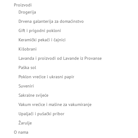
Proizvodi
Drogerija
Drvena galanterija za domaćinstvo
Gift i prigodni pokloni
Keramički pekači i čajnici
Kišobrani
Lavanda i proizvodi od Lavande iz Provanse
Paška sol
Poklon vrećice i ukrasni papir
Suveniri
Sakralne svijeće
Vakum vrećice i mašine za vakumiranje
Upaljači i pušački pribor
Žarulje
O nama