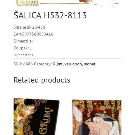
ŠALICA H532-8113
Šifra artikla:6486
EAN:5907580050416
Dimenzije:
Kol/pak: 1
Out of stock
SKU:
6486
Category:
Klimt, van gogh, monet
Related products