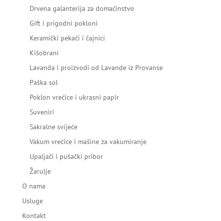
Drvena galanterija za domaćinstvo
Gift i prigodni pokloni
Keramički pekači i čajnici
Kišobrani
Lavanda i proizvodi od Lavande iz Provanse
Paška sol
Poklon vrećice i ukrasni papir
Suveniri
Sakralne svijeće
Vakum vrećice i mašine za vakumiranje
Upaljači i pušački pribor
Žarulje
O nama
Usluge
Kontakt