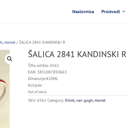
Naslovnica
Proizvodi
gh, monet
/ ŠALICA 2841 KANDINSKI R
ŠALICA 2841 KANDINSKI R
Šifra artikla: 6561
EAN: 3831087850663
Dimenzije:420ML
Kol/pak:
Out of stock
SKU:
6561
Category:
Klimt, van gogh, monet