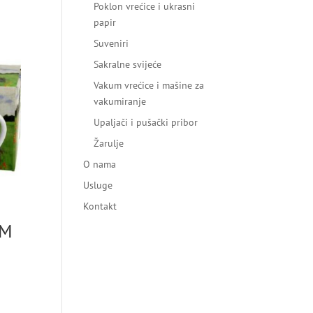
Poklon vrećice i ukrasni
papir
Suveniri
Sakralne svijeće
Vakum vrećice i mašine za
vakumiranje
Upaljači i pušački pribor
Žarulje
O nama
Usluge
Kontakt
CM