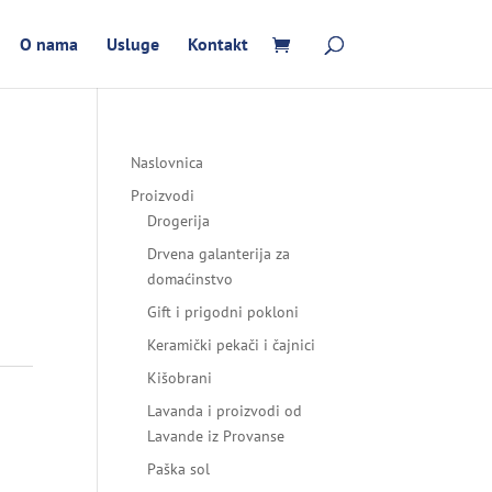
O nama
Usluge
Kontakt
Naslovnica
Proizvodi
Drogerija
Drvena galanterija za
domaćinstvo
Gift i prigodni pokloni
Keramički pekači i čajnici
Kišobrani
Lavanda i proizvodi od
Lavande iz Provanse
Paška sol