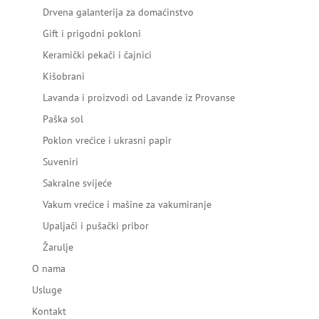
Drvena galanterija za domaćinstvo
Gift i prigodni pokloni
Keramički pekači i čajnici
Kišobrani
Lavanda i proizvodi od Lavande iz Provanse
Paška sol
Poklon vrećice i ukrasni papir
Suveniri
Sakralne svijeće
Vakum vrećice i mašine za vakumiranje
Upaljači i pušački pribor
Žarulje
O nama
Usluge
Kontakt