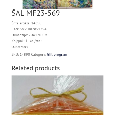
ŠAL MF23-569
Šifra artikla: 14890
EAN: 3831087851394
Dimenzije: 70X170 CM
Kol/pak: 1 kol/sta :
Out of stock
SKU:
14890
Category:
Gift program
Related products