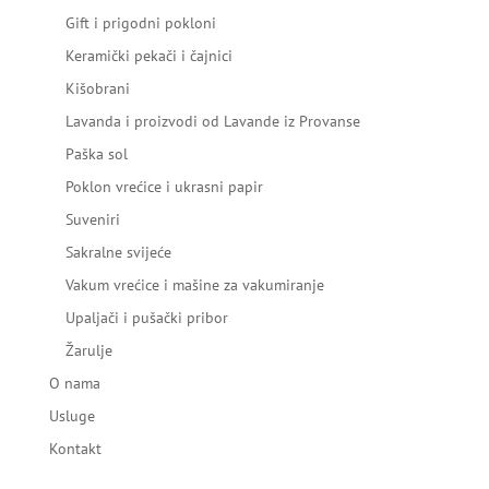
Gift i prigodni pokloni
Keramički pekači i čajnici
Kišobrani
Lavanda i proizvodi od Lavande iz Provanse
Paška sol
Poklon vrećice i ukrasni papir
Suveniri
Sakralne svijeće
Vakum vrećice i mašine za vakumiranje
Upaljači i pušački pribor
Žarulje
O nama
Usluge
Kontakt