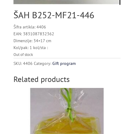
ŠAH B252-MF21-446
Šifra artikla: 4406
EAN: 3831087832362
Dimenzije: 34×17 cm
Kol/pak: 1 kol/sta :
Out of stock
SKU:
4406
Category:
Gift program
Related products