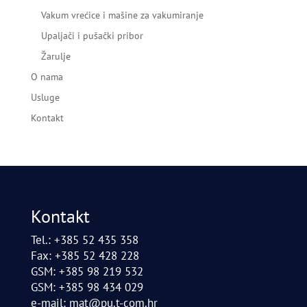
Vakum vrećice i mašine za vakumiranje
Upaljači i pušački pribor
Žarulje
O nama
Usluge
Kontakt
Kontakt
Tel.: +385 52 435 358
Fax: +385 52 428 228
GSM: +385 98 219 532
GSM: +385 98 434 029
e-mail:
mat@pu.t-com.hr