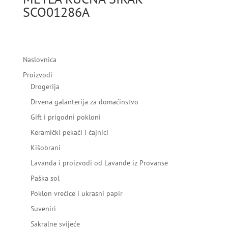
SCO01286A
Naslovnica
Proizvodi
Drogerija
Drvena galanterija za domaćinstvo
Gift i prigodni pokloni
Keramički pekači i čajnici
Kišobrani
Lavanda i proizvodi od Lavande iz Provanse
Paška sol
Poklon vrećice i ukrasni papir
Suveniri
Sakralne svijeće