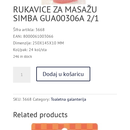
RUKAVICE ZA MASAŽU
SIMBA GUA00306A 2/1
Šifra artikla: 3668
EAN:: 8000061003066
Dimenzije: 250X145X10 MM
Kol/pak: 24 kol/sta
246 in stock
RUKAVICE
Dodaj u košaricu
ZA
MASAŽU
SIMBA
GUA00306A
SKU:
3668
Category:
Toaletna galanterija
2/1
quantity
Related products