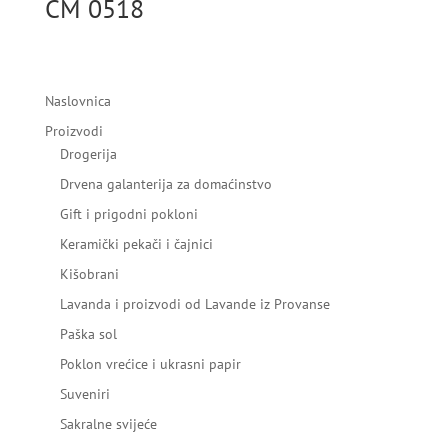
CM 0518
Naslovnica
Proizvodi
Drogerija
Drvena galanterija za domaćinstvo
Gift i prigodni pokloni
Keramički pekači i čajnici
Kišobrani
Lavanda i proizvodi od Lavande iz Provanse
Paška sol
Poklon vrećice i ukrasni papir
Suveniri
Sakralne svijeće