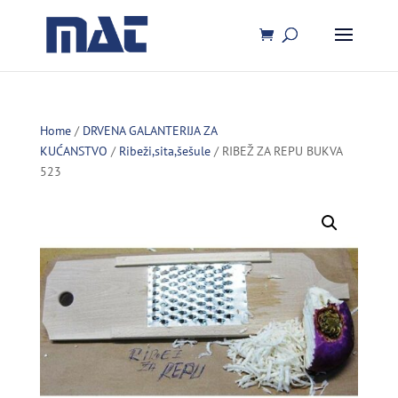
Home
/
DRVENA GALANTERIJA ZA
KUĆANSTVO
/
Ribeži,sita,šešule
/ RIBEŽ ZA REPU BUKVA
523