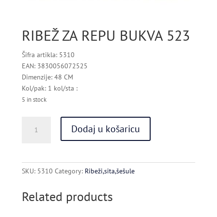
RIBEŽ ZA REPU BUKVA 523
Šifra artikla: 5310
EAN: 3830056072525
Dimenzije: 48 CM
Kol/pak: 1 kol/sta :
5 in stock
RIBEŽ
Dodaj u košaricu
ZA
REPU
BUKVA
523
SKU:
5310
Category:
Ribeži,sita,šešule
quantity
Related products