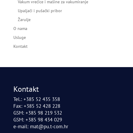
Vakum vrećice i mašine za vakumiranje
Upaljači i pušački pribor
Žarulje
O nama
Usluge
Kontakt
Kontakt
Tel.: +385 52 435 358
Fax: +385 52 428 228
GSM: +385 98 219 532
GSM: +385 98 434 029
e-mail:
mat@pu.t-com.hr