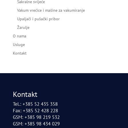
Sakralne svijeće
Vakum vrećice i mašine za vakumiranje
Upaljači i pušački pribor
Žarulje
O nama
Usluge
Kontakt
Kontakt
Tel.: +385 52 435 358
Fax: +385 52 428 228
GSM: +385 98 219 532
GSM: +385 98 434 029