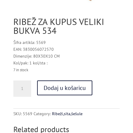
RIBEŽ ZA KUPUS VELIKI
BUKVA 534
Šifra artikla: 5569
EAN: 3830056072570
Dimenzije: 80X30X10 CM
Kol/pak: 1 kol/sta :
7 in stock
RIBEŽ
Dodaj u košaricu
ZA
KUPUS
VELIKI
BUKVA
SKU:
5569
Category:
Ribeži,sita,šešule
534
quantity
Related products