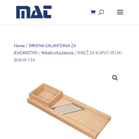
Home
/
DRVENA GALANTERIJA ZA
KUĆANSTVO
/
Ribeži,sita,šešule
/ RIBEŽ ZA KUPUS VELIKI
BUKVA 534