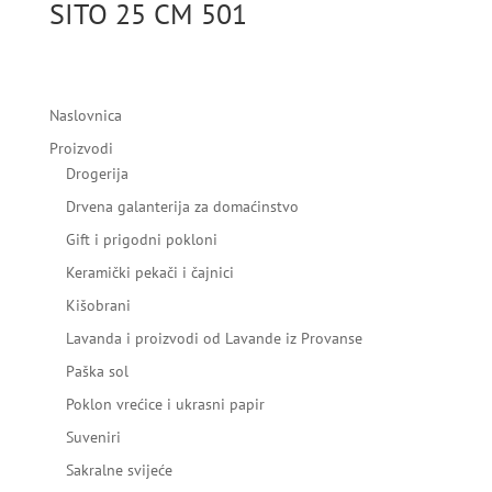
SITO 25 CM 501
Naslovnica
Proizvodi
Drogerija
Drvena galanterija za domaćinstvo
Gift i prigodni pokloni
Keramički pekači i čajnici
Kišobrani
Lavanda i proizvodi od Lavande iz Provanse
Paška sol
Poklon vrećice i ukrasni papir
Suveniri
Sakralne svijeće