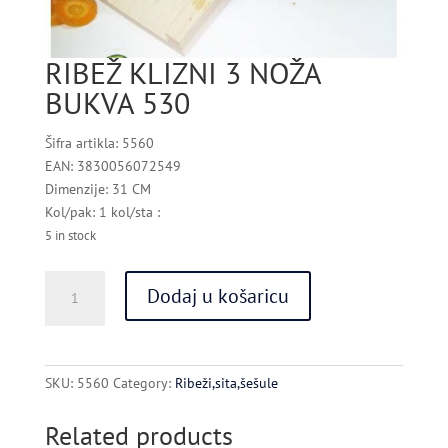
RIBEŽ KLIZNI 3 NOŽA
BUKVA 530
Šifra artikla: 5560
EAN: 3830056072549
Dimenzije: 31 CM
Kol/pak: 1 kol/sta :
5 in stock
RIBEŽ
Dodaj u košaricu
KLIZNI
3
NOŽA
BUKVA
SKU:
5560
Category:
Ribeži,sita,šešule
530
quantity
Related products