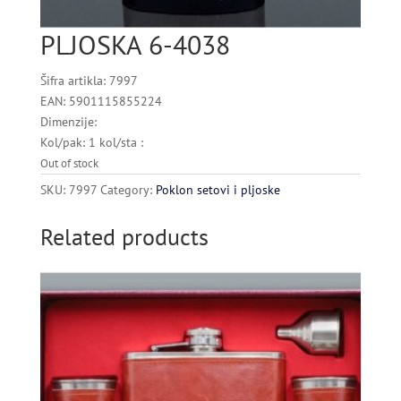
PLJOSKA 6-4038
Šifra artikla: 7997
EAN: 5901115855224
Dimenzije:
Kol/pak: 1 kol/sta :
Out of stock
SKU:
7997
Category:
Poklon setovi i pljoske
Related products