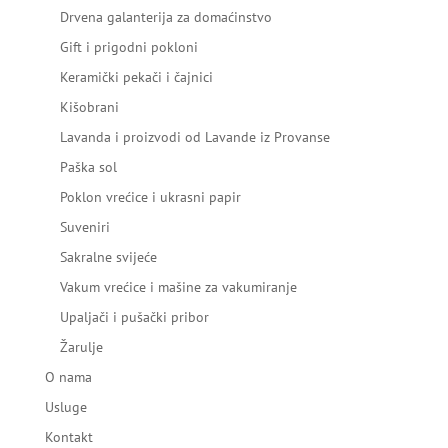
Drvena galanterija za domaćinstvo
Gift i prigodni pokloni
Keramički pekači i čajnici
Kišobrani
Lavanda i proizvodi od Lavande iz Provanse
Paška sol
Poklon vrećice i ukrasni papir
Suveniri
Sakralne svijeće
Vakum vrećice i mašine za vakumiranje
Upaljači i pušački pribor
Žarulje
O nama
Usluge
Kontakt