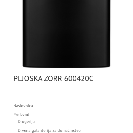
PLJOSKA ZORR 600420C
Naslovnica
Proizvodi
Drogerija
Drvena galanterija za domaćinstvo