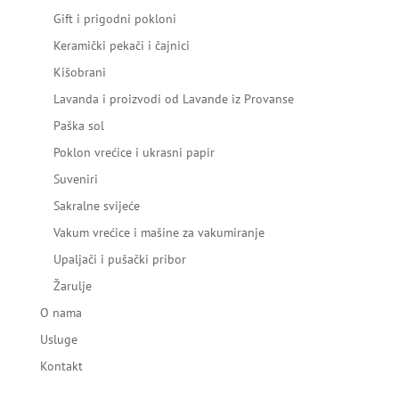
Gift i prigodni pokloni
Keramički pekači i čajnici
Kišobrani
Lavanda i proizvodi od Lavande iz Provanse
Paška sol
Poklon vrećice i ukrasni papir
Suveniri
Sakralne svijeće
Vakum vrećice i mašine za vakumiranje
Upaljači i pušački pribor
Žarulje
O nama
Usluge
Kontakt