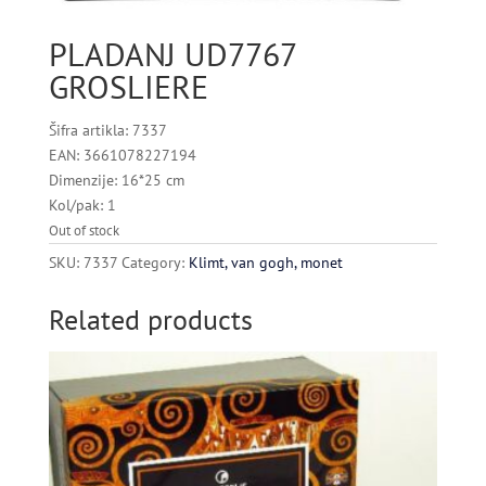
PLADANJ UD7767
GROSLIERE
Šifra artikla: 7337
EAN: 3661078227194
Dimenzije: 16*25 cm
Kol/pak: 1
Out of stock
SKU:
7337
Category:
Klimt, van gogh, monet
Related products