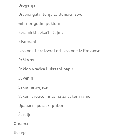
Drogerija
Drvena galanterija za domaćinstvo
Gift i prigodni pokloni
Keramički pekači i čajnici
Kišobrani
Lavanda i proizvodi od Lavande iz Provanse
Paška sol
Poklon vrećice i ukrasni papir
Suveniri
Sakralne svijeće
Vakum vrećice i mašine za vakumiranje
Upaljači i pušački pribor
Žarulje
O nama
Usluge