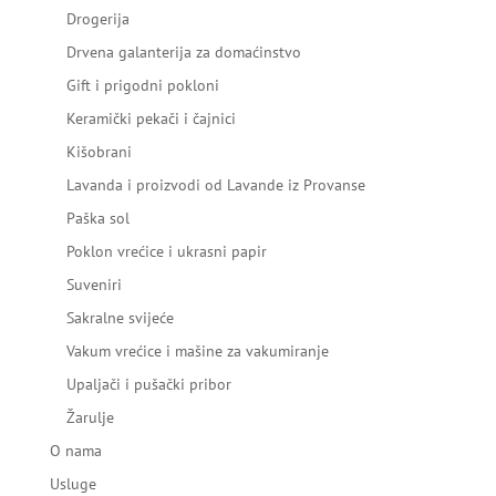
Drogerija
Drvena galanterija za domaćinstvo
Gift i prigodni pokloni
Keramički pekači i čajnici
Kišobrani
Lavanda i proizvodi od Lavande iz Provanse
Paška sol
Poklon vrećice i ukrasni papir
Suveniri
Sakralne svijeće
Vakum vrećice i mašine za vakumiranje
Upaljači i pušački pribor
Žarulje
O nama
Usluge