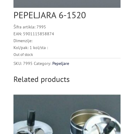
PEPELJARA 6-1520
Šifra artikla: 7995
EAN: 5901115858874
Dimenzije:
Kol/pak: 1 kol/sta :
Out of stock
SKU:
7995
Category:
Pepeljare
Related products