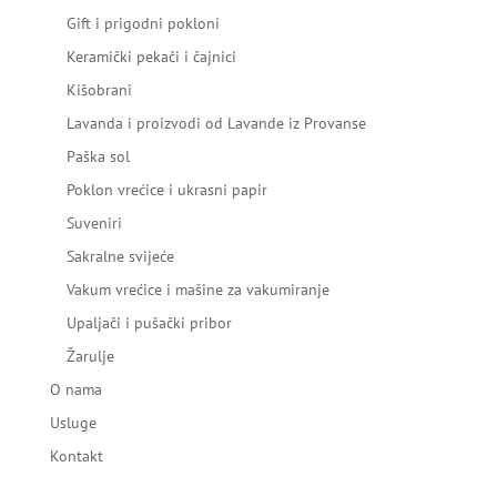
Gift i prigodni pokloni
Keramički pekači i čajnici
Kišobrani
Lavanda i proizvodi od Lavande iz Provanse
Paška sol
Poklon vrećice i ukrasni papir
Suveniri
Sakralne svijeće
Vakum vrećice i mašine za vakumiranje
Upaljači i pušački pribor
Žarulje
O nama
Usluge
Kontakt