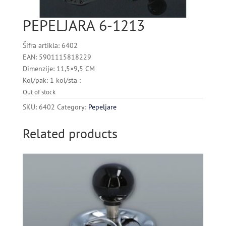
PEPELJARA 6-1213
Šifra artikla: 6402
EAN: 5901115818229
Dimenzije: 11,5×9,5 CM
Kol/pak: 1 kol/sta :
Out of stock
SKU:
6402
Category:
Pepeljare
Related products