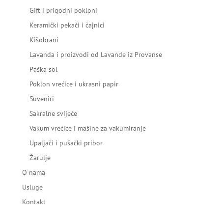
Gift i prigodni pokloni
Keramički pekači i čajnici
Kišobrani
Lavanda i proizvodi od Lavande iz Provanse
Paška sol
Poklon vrećice i ukrasni papir
Suveniri
Sakralne svijeće
Vakum vrećice i mašine za vakumiranje
Upaljači i pušački pribor
Žarulje
O nama
Usluge
Kontakt