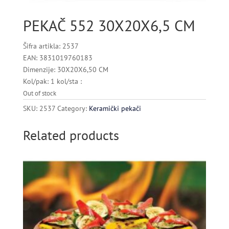
PEKAČ 552 30X20X6,5 CM
Šifra artikla: 2537
EAN: 3831019760183
Dimenzije: 30X20X6,50 CM
Kol/pak: 1 kol/sta :
Out of stock
SKU:
2537
Category:
Keramički pekači
Related products