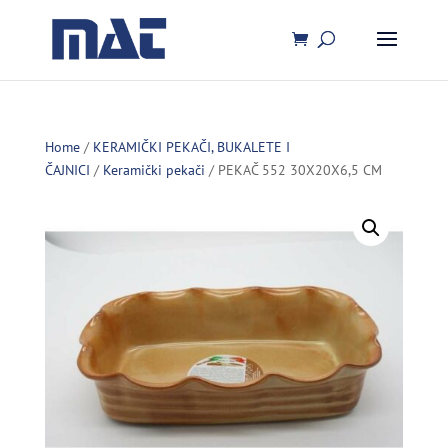
Home
/
KERAMIČKI PEKAČI, BUKALETE I
ČAJNICI
/
Keramički pekači
/ PEKAČ 552 30X20X6,5 CM