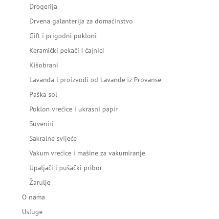
Drogerija
Drvena galanterija za domaćinstvo
Gift i prigodni pokloni
Keramički pekači i čajnici
Kišobrani
Lavanda i proizvodi od Lavande iz Provanse
Paška sol
Poklon vrećice i ukrasni papir
Suveniri
Sakralne svijeće
Vakum vrećice i mašine za vakumiranje
Upaljači i pušački pribor
Žarulje
O nama
Usluge