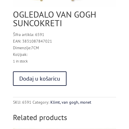
OGLEDALO VAN GOGH
SUNCOKRETI
Šifra artikla: 6591
EAN: 3831087847021
Dimenzije:7CM
Kol/pak:
1 in stock
OGLEDALO
Dodaj u košaricu
VAN
GOGH
SUNCOKRETI
quantity
SKU:
6591
Category:
Klimt, van gogh, monet
Related products