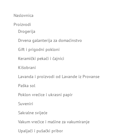
Naslovnica
Proizvodi
Drogerija
Drvena galanterija za domaćinstvo
Gift i prigodni pokloni
Keramički pekači i čajnici
Kišobrani
Lavanda i proizvodi od Lavande iz Provanse
Paška sol
Poklon vrećice i ukrasni papir
Suveniri
Sakralne svijeće
Vakum vrećice i mašine za vakumiranje
Upaljači i pušački pribor