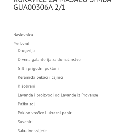
GUA00306A 2/1
Naslovnica
Proizvodi
Drogerija
Drvena galanterija za domaćinstvo
Gift i prigodni pokloni
Keramički pekači i čajnici
Kišobrani
Lavanda i proizvodi od Lavande iz Provanse
Paška sol
Poklon vrećice i ukrasni papir
Suveniri
Sakralne svijeće