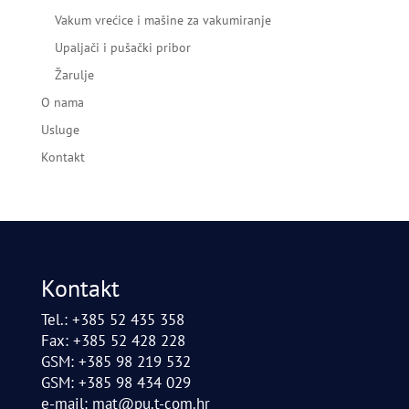
Vakum vrećice i mašine za vakumiranje
Upaljači i pušački pribor
Žarulje
O nama
Usluge
Kontakt
Kontakt
Tel.: +385 52 435 358
Fax: +385 52 428 228
GSM: +385 98 219 532
GSM: +385 98 434 029
e-mail:
mat@pu.t-com.hr