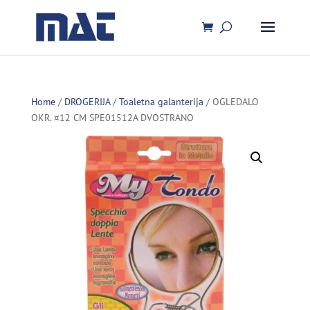
Home
/
DROGERIJA
/
Toaletna galanterija
/ OGLEDALO
OKR. ¤12 CM SPE01512A DVOSTRANO