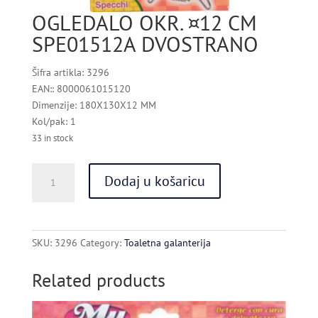
OGLEDALO OKR. ¤12 CM
SPE01512A DVOSTRANO
Šifra artikla: 3296
EAN:: 8000061015120
Dimenzije: 180X130X12 MM
Kol/pak: 1
33 in stock
OGLEDALO
Dodaj u košaricu
OKR.
¤12
CM
SPE01512A
SKU:
3296
Category:
Toaletna galanterija
DVOSTRANO
quantity
Related products