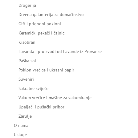
Drogerija
Drvena galanterija za domaćinstvo
Gift i prigodni pokloni
Keramički pekači i čajnici
Kišobrani
Lavanda i proizvodi od Lavande iz Provanse
Paška sol
Poklon vrećice i ukrasni papir
Suveniri
Sakralne svijeće
Vakum vrećice i mašine za vakumiranje
Upaljači i pušački pribor
Žarulje
O nama
Usluge