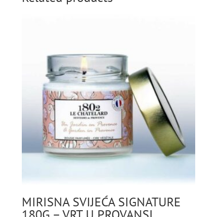
quantity
MIRISNA SVIJEĆA SIGNATURE
180G – VRT U PROVANSI