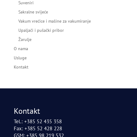
Suveniri
Sakralne svijeće
Vakum vrećice i mašine za vakumiranje
Upaljači i pušački pribor
Žarulje
O nama
Usluge
Kontakt
Kontakt
Tel.: +385 52 435 358
Fax: +385 52 428 228
GSM: +385 98 219 532