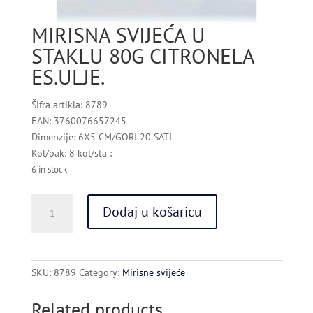
MIRISNA SVIJEĆA U
STAKLU 80G CITRONELA
ES.ULJE.
Šifra artikla: 8789
EAN: 3760076657245
Dimenzije: 6X5 CM/GORI 20 SATI
Kol/pak: 8 kol/sta :
6 in stock
MIRISNA
Dodaj u košaricu
SVIJEĆA
U
STAKLU
80G
SKU:
8789
Category:
Mirisne svijeće
CITRONELA
ES.ULJE.
Related products