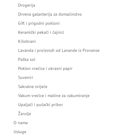
Drogerija
Drvena galanterija za domaćinstvo
Gift i prigodni pokloni
Keramički pekači i čajnici
Kišobrani
Lavanda i proizvodi od Lavande iz Provanse
Paška sol
Poklon vrećice i ukrasni papir
Suveniri
Sakralne svijeće
Vakum vrećice i mašine za vakumiranje
Upaljači i pušački pribor
Žarulje
O nama
Usluge