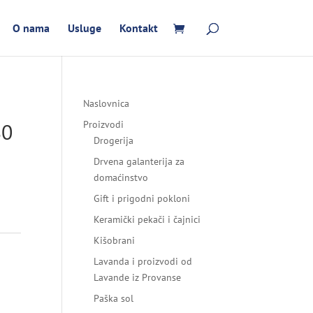
O nama
Usluge
Kontakt
Naslovnica
80
Proizvodi
Drogerija
Drvena galanterija za
domaćinstvo
Gift i prigodni pokloni
Keramički pekači i čajnici
Kišobrani
Lavanda i proizvodi od
Lavande iz Provanse
Paška sol