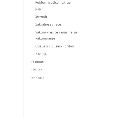
Poklon vrećice i ukrasni
papir
Suveniri
Sakralne svijeće
Vakum vrećice i mašine za
vakumiranje
Upaljači i pušački pribor
Žarulje
O nama
Usluge
Kontakt