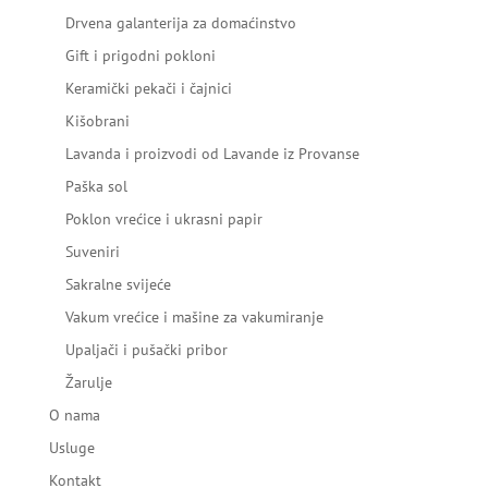
Drvena galanterija za domaćinstvo
Gift i prigodni pokloni
Keramički pekači i čajnici
Kišobrani
Lavanda i proizvodi od Lavande iz Provanse
Paška sol
Poklon vrećice i ukrasni papir
Suveniri
Sakralne svijeće
Vakum vrećice i mašine za vakumiranje
Upaljači i pušački pribor
Žarulje
O nama
Usluge
Kontakt