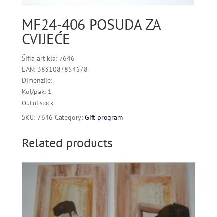
MF24-406 POSUDA ZA
CVIJEĆE
Šifra artikla: 7646
EAN: 3831087854678
Dimenzije:
Kol/pak: 1
Out of stock
SKU:
7646
Category:
Gift program
Related products