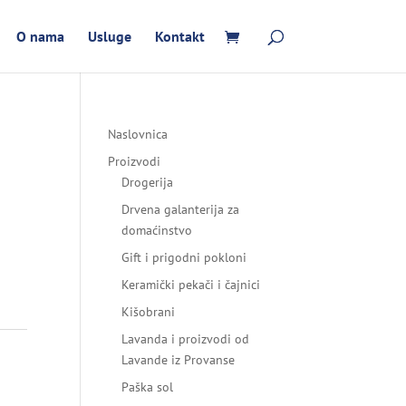
O nama
Usluge
Kontakt
Naslovnica
Proizvodi
Drogerija
Drvena galanterija za
domaćinstvo
Gift i prigodni pokloni
Keramički pekači i čajnici
Kišobrani
Lavanda i proizvodi od
Lavande iz Provanse
Paška sol