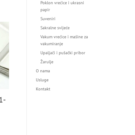
Poklon vrećice i ukrasni
papir
Suveniri
Sakralne svijeće
Vakum vrećice i mašine za
vakumiranje
Upaljači i pušački pribor
Žarulje
O nama
Usluge
Kontakt
1-