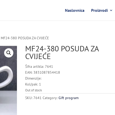
Naslovnica
Proizvodi
 MF24-380 POSUDA ZA CVIJEĆE
MF24-380 POSUDA ZA
CVIJEĆE
Šifra artikla: 7641
EAN: 3831087854418
Dimenzije:
Kol/pak: 1
Out of stock
SKU:
7641
Category:
Gift program