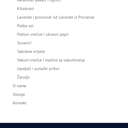
Keramički pekači i čajnici
Kišobrani
Lavanda i proizvodi od Lavande iz Provanse
Paška sol
Poklon vrećice i ukrasni papir
Suveniri
Sakralne svijeće
Vakum vrećice i mašine za vakumiranje
Upaljači i pušački pribor
Žarulje
O nama
Usluge
Kontakt