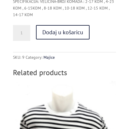
SPECIFIKACIJA: VELIČINA-BROJ KOMADA : 2-17 KOM , 4-23
KOM , 6-15KOM , 8-18 KOM , 10-18 KOM , 12-15 KOM ,
14-17 KOM
MAJICA
Dodaj u košaricu
T-
SHITRS
MORNARSKA
DJEČJA
SKU:
9
Category:
Majice
VEL.2,4,6,8,10,12,14
quantity
Related products