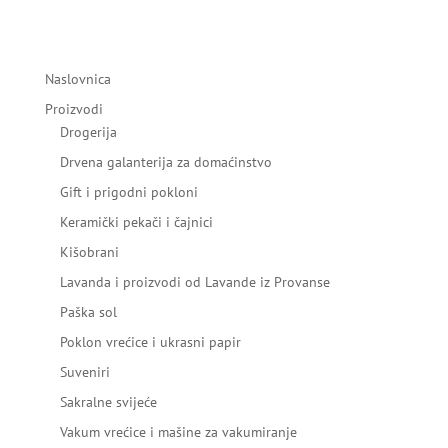
Naslovnica
Proizvodi
Drogerija
Drvena galanterija za domaćinstvo
Gift i prigodni pokloni
Keramički pekači i čajnici
Kišobrani
Lavanda i proizvodi od Lavande iz Provanse
Paška sol
Poklon vrećice i ukrasni papir
Suveniri
Sakralne svijeće
Vakum vrećice i mašine za vakumiranje