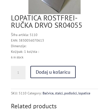
LOPATICA ROSTFREI-
RUČKA DRVO SR04055
Šifra artikla: 5110
EAN: 3830056070613
Dimenzije:
Kol/pak: 1 kol/sta :
6 in stock
LOPATICA
Dodaj u košaricu
ROSTFREI-
RUČKA
DRVO
SR04055
SKU:
5110
Category:
Bačvice, stalci, podlošci, lopatice
quantity
Related products