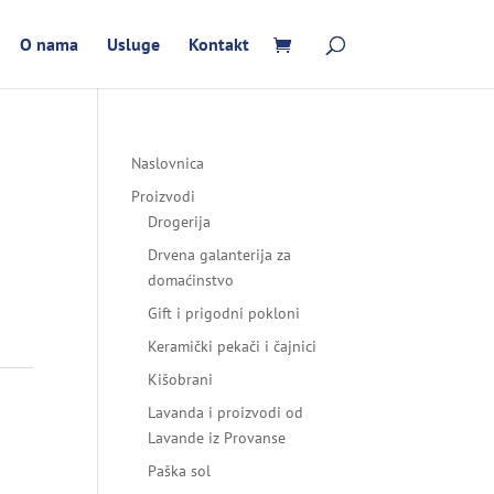
O nama
Usluge
Kontakt
Naslovnica
Proizvodi
Drogerija
Drvena galanterija za
domaćinstvo
Gift i prigodni pokloni
Keramički pekači i čajnici
Kišobrani
Lavanda i proizvodi od
Lavande iz Provanse
Paška sol