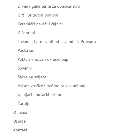
Drvena galanterija za domaćinstvo
Gift i prigodni pokloni
Keramički pekači i čajnici
Kišobrani
Lavanda i proizvodi od Lavande iz Provanse
Paška sol
Poklon vrećice i ukrasni papir
Suveniri
Sakralne svijeće
Vakum vrećice i mašine za vakumiranje
Upaljači i pušački pribor
Žarulje
O nama
Usluge
Kontakt