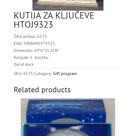
KUTIJA ZA KLJUČEVE
HTOJ9323
Šifra artikla: 6575
EAN: 5908445979323
Dimenzije: 19*6*25,5CM
Kol/pak: 1 kol/sta :
Out of stock
SKU:
6575
Category:
Gift program
Related products