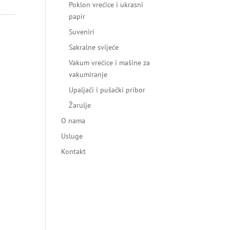
Poklon vrećice i ukrasni
papir
Suveniri
Sakralne svijeće
Vakum vrećice i mašine za
vakumiranje
Upaljači i pušački pribor
Žarulje
O nama
Usluge
Kontakt