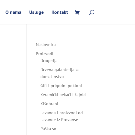
O nama
Usluge
Kontakt
Naslovnica
Proizvodi
Drogerija
Drvena galanterija za
domaćinstvo
Gift i prigodni pokloni
Keramički pekači i čajnici
Kišobrani
Lavanda i proizvodi od
Lavande iz Provanse
Paška sol