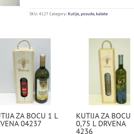
1075
quantity
SKU:
4127
Category:
Kutije, posude, kašete
TIJA ZA BOCU 1 L
KUTIJA ZA BOCU
VENA 04237
0,75 L DRVENA
4236