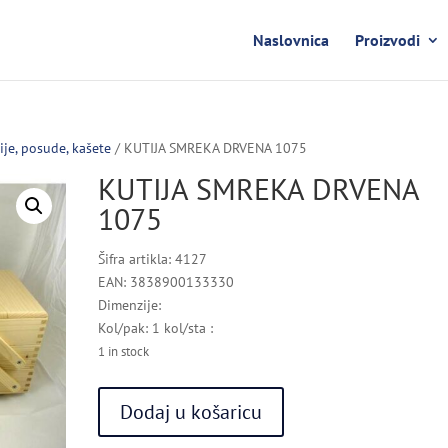
Naslovnica
Proizvodi
ije, posude, kašete
/ KUTIJA SMREKA DRVENA 1075
KUTIJA SMREKA DRVENA
1075
Šifra artikla: 4127
EAN: 3838900133330
Dimenzije:
Kol/pak: 1 kol/sta :
1 in stock
KUTIJA
Dodaj u košaricu
SMREKA
DRVENA