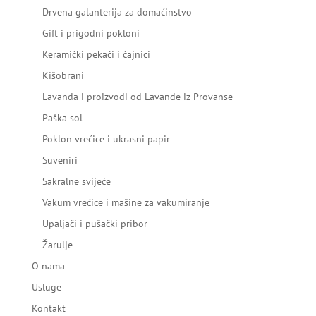
Drvena galanterija za domaćinstvo
Gift i prigodni pokloni
Keramički pekači i čajnici
Kišobrani
Lavanda i proizvodi od Lavande iz Provanse
Paška sol
Poklon vrećice i ukrasni papir
Suveniri
Sakralne svijeće
Vakum vrećice i mašine za vakumiranje
Upaljači i pušački pribor
Žarulje
O nama
Usluge
Kontakt