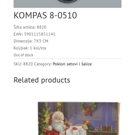
KOMPAS 8-0510
Šifra artikla: 8820
EAN:: 5901115851141
Dimenzije: 7X3 CM
Kol/pak: 1 kol/sta
Out of stock
SKU:
8820
Category:
Poklon setovi i šalice
Related products