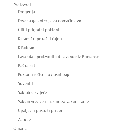
Proizvodi
Drogerija
Drvena galanterija za domaćinstvo
Gift i prigodni pokloni
Keramički pekači i čajnici
Kišobrani
Lavanda i proizvodi od Lavande iz Provanse
Paška sol
Poklon vrećice i ukrasni papir
Suveniri
Sakralne svijeće
Vakum vrećice i mašine za vakumiranje
Upaljači i pušački pribor
Žarulje
O nama