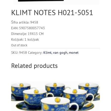
KLIMT NOTES H021-5051
Šifra artikla: 9458
EAN: 5907580057743
Dimenzije: 19X15 CM
Kol/pak: 1 kol/pak
Out of stock
SKU:
9458
Category:
Klimt, van gogh, monet
Related products