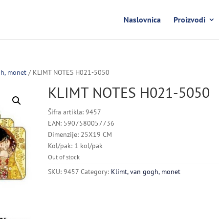
Naslovnica
Proizvodi
gh, monet
/ KLIMT NOTES H021-5050
KLIMT NOTES H021-5050
Šifra artikla: 9457
EAN: 5907580057736
Dimenzije: 25X19 CM
Kol/pak: 1 kol/pak
Out of stock
SKU:
9457
Category:
Klimt, van gogh, monet