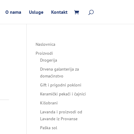
O nama
Usluge
Kontakt
Naslovnica
Proizvodi
Drogerija
Drvena galanterija za
domaćinstvo
Gift i prigodni pokloni
Keramički pekači i čajnici
Kišobrani
Lavanda i proizvodi od
Lavande iz Provanse
Paška sol