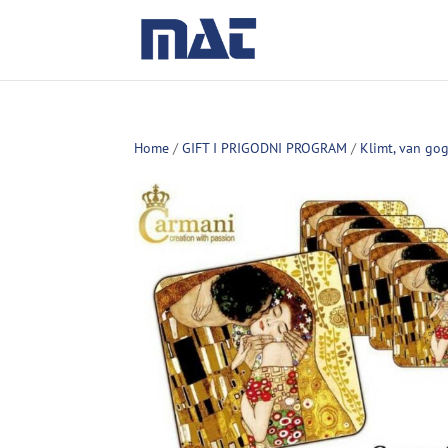
Home
/
GIFT I PRIGODNI PROGRAM
/
Klimt, van go