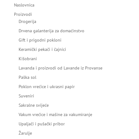
Naslovnica
Proizvodi
Drogerija
Drvena galanterija za domaćinstvo
Gift i prigodni pokloni
Keramički pekači i čajnici
Kišobrani
Lavanda i proizvodi od Lavande iz Provanse
Paška sol
Poklon vrećice i ukrasni papir
Suveniri
Sakralne svijeće
Vakum vrećice i mašine za vakumiranje
Upaljači i pušački pribor
Žarulje