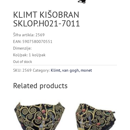
KLIMT KIŠOBRAN
SKLOP.H021-7011
Šifra artikla: 2569
EAN: 5907580070551
Dimenzije:
Kol/pak: 1 kol/pak
Out of stock
SKU:
2569
Category:
Klimt, van gogh, monet
Related products