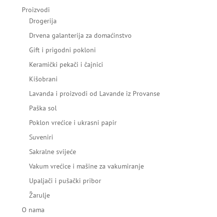
Proizvodi
Drogerija
Drvena galanterija za domaćinstvo
Gift i prigodni pokloni
Keramički pekači i čajnici
Kišobrani
Lavanda i proizvodi od Lavande iz Provanse
Paška sol
Poklon vrećice i ukrasni papir
Suveniri
Sakralne svijeće
Vakum vrećice i mašine za vakumiranje
Upaljači i pušački pribor
Žarulje
O nama