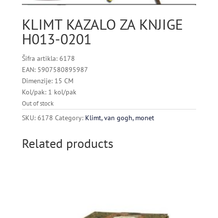
KLIMT KAZALO ZA KNJIGE
H013-0201
Šifra artikla: 6178
EAN: 5907580895987
Dimenzije: 15 CM
Kol/pak: 1 kol/pak
Out of stock
SKU:
6178
Category:
Klimt, van gogh, monet
Related products