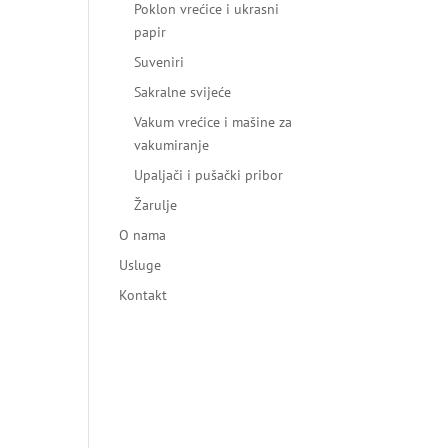
Poklon vrećice i ukrasni
papir
Suveniri
Sakralne svijeće
Vakum vrećice i mašine za
vakumiranje
Upaljači i pušački pribor
Žarulje
O nama
Usluge
Kontakt