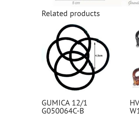
Related products
GUMICA 12/1
HV
G050064C-B
W