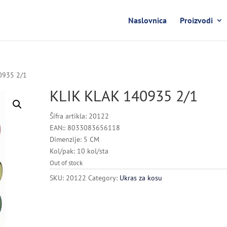
Naslovnica
Proizvodi
0935 2/1
KLIK KLAK 140935 2/1
Šifra artikla: 20122
EAN:: 8033083656118
Dimenzije: 5 CM
Kol/pak: 10 kol/sta
Out of stock
SKU:
20122
Category:
Ukras za kosu