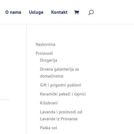
O nama
Usluge
Kontakt
Naslovnica
Proizvodi
Drogerija
Drvena galanterija za
domaćinstvo
Gift i prigodni pokloni
Keramički pekači i čajnici
Kišobrani
Lavanda i proizvodi od
Lavande iz Provanse
Paška sol