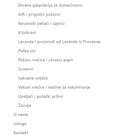
Drvena galanterija za domaćinstvo
Gift i prigodni pokloni
Keramički pekači i čajnici
Kišobrani
Lavanda i proizvodi od Lavande iz Provanse
Paška sol
Poklon vrećice i ukrasni papir
Suveniri
Sakralne svijeće
Vakum vrećice i mašine za vakumiranje
Upaljači i pušački pribor
Žarulje
O nama
Usluge
Kontakt