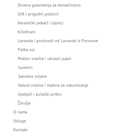
Drvena galanterija za domaćinstvo
Gift i prigodni pokloni
Keramički pekači i čajnici
Kišobrani
Lavanda i proizvodi od Lavande iz Provanse
Paška sol
Poklon vrećice i ukrasni papir
Suveniri
Sakralne svijeće
Vakum vrećice i mašine za vakumiranje
Upaljači i pušački pribor
Žarulje
O nama
Usluge
Kontakt