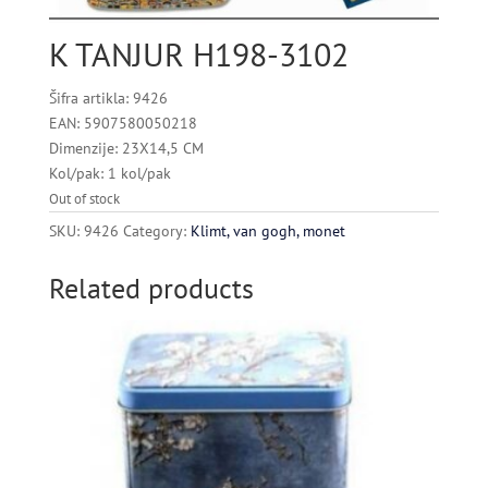
K TANJUR H198-3102
Šifra artikla: 9426
EAN: 5907580050218
Dimenzije: 23X14,5 CM
Kol/pak: 1 kol/pak
Out of stock
SKU:
9426
Category:
Klimt, van gogh, monet
Related products