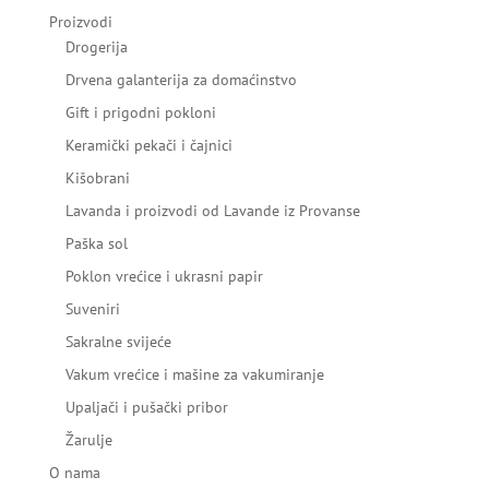
Proizvodi
Drogerija
Drvena galanterija za domaćinstvo
Gift i prigodni pokloni
Keramički pekači i čajnici
Kišobrani
Lavanda i proizvodi od Lavande iz Provanse
Paška sol
Poklon vrećice i ukrasni papir
Suveniri
Sakralne svijeće
Vakum vrećice i mašine za vakumiranje
Upaljači i pušački pribor
Žarulje
O nama