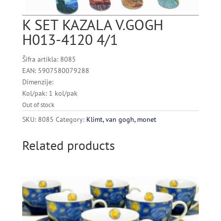
K SET KAZALA V.GOGH
H013-4120 4/1
Šifra artikla: 8085
EAN: 5907580079288
Dimenzije:
Kol/pak: 1 kol/pak
Out of stock
SKU:
8085
Category:
Klimt, van gogh, monet
Related products