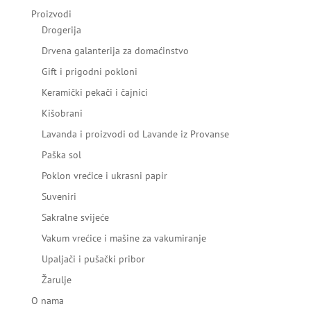
Proizvodi
Drogerija
Drvena galanterija za domaćinstvo
Gift i prigodni pokloni
Keramički pekači i čajnici
Kišobrani
Lavanda i proizvodi od Lavande iz Provanse
Paška sol
Poklon vrećice i ukrasni papir
Suveniri
Sakralne svijeće
Vakum vrećice i mašine za vakumiranje
Upaljači i pušački pribor
Žarulje
O nama