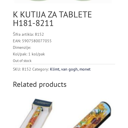
K KUTIJA ZA TABLETE
H181-8211
Šifra artikla: 8152
EAN: 5907580077055
Dimenzije:
Kol/pak: 1 kol/pak
Out of stock
SKU:
8152
Category:
Klimt, van gogh, monet
Related products