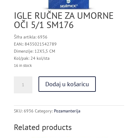
IGLE RUČNE ZA UMORNE
OČI 5/1 SM176
Šifra artikla: 6936
EAN:: 8435021542789
Dimenzije: 12X5,5 CM
Kol/pak: 24 kol/sta
16 in stock
IGLE
Dodaj u košaricu
RUČNE
ZA
UMORNE
OČI
SKU:
6936
Category:
Pozamanterija
5/1
SM176
Related products
quantity