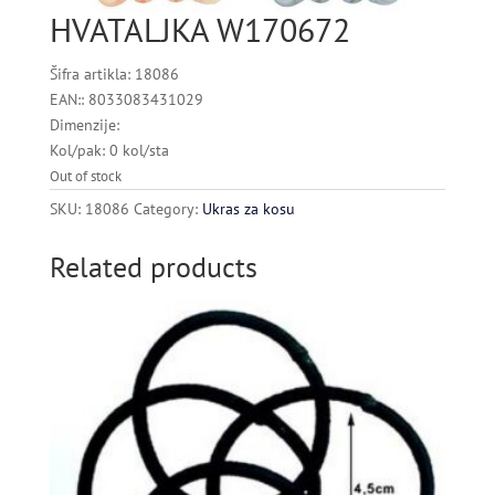
HVATALJKA W170672
Šifra artikla: 18086
EAN:: 8033083431029
Dimenzije:
Kol/pak: 0 kol/sta
Out of stock
SKU:
18086
Category:
Ukras za kosu
Related products