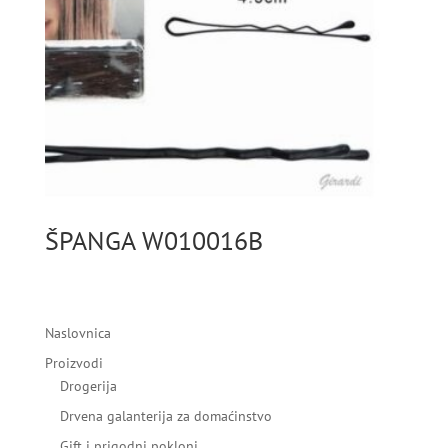
ŠPANGA W010016B
Naslovnica
Proizvodi
Drogerija
Drvena galanterija za domaćinstvo
Gift i prigodni pokloni