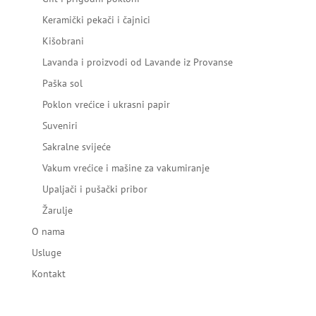
Keramički pekači i čajnici
Kišobrani
Lavanda i proizvodi od Lavande iz Provanse
Paška sol
Poklon vrećice i ukrasni papir
Suveniri
Sakralne svijeće
Vakum vrećice i mašine za vakumiranje
Upaljači i pušački pribor
Žarulje
O nama
Usluge
Kontakt