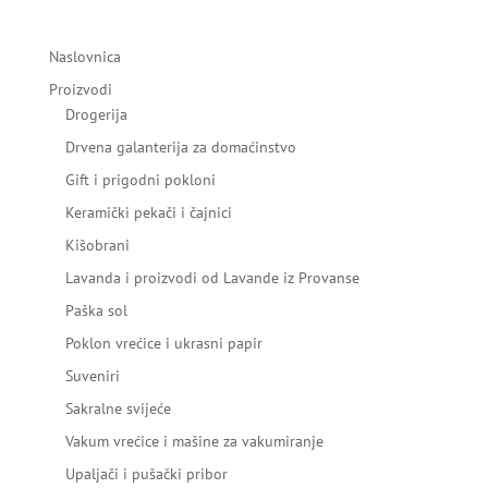
Naslovnica
Proizvodi
Drogerija
Drvena galanterija za domaćinstvo
Gift i prigodni pokloni
Keramički pekači i čajnici
Kišobrani
Lavanda i proizvodi od Lavande iz Provanse
Paška sol
Poklon vrećice i ukrasni papir
Suveniri
Sakralne svijeće
Vakum vrećice i mašine za vakumiranje
Upaljači i pušački pribor