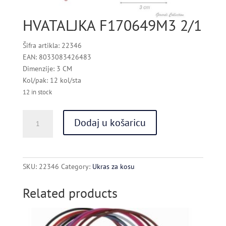
HVATALJKA F170649M3 2/1
Šifra artikla: 22346
EAN: 8033083426483
Dimenzije: 3 CM
Kol/pak: 12 kol/sta
12 in stock
HVATALJKA
Dodaj u košaricu
F170649M3
2/1
quantity
SKU:
22346
Category:
Ukras za kosu
Related products