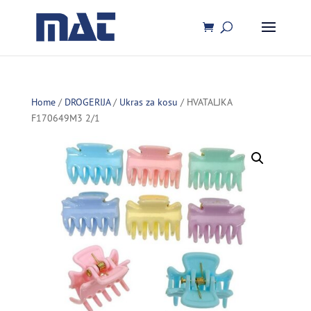
Home
/
DROGERIJA
/
Ukras za kosu
/ HVATALJKA
F170649M3 2/1