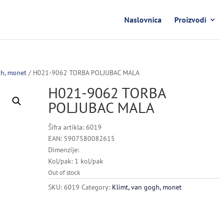
Naslovnica
Proizvodi
gh, monet
/ H021-9062 TORBA POLJUBAC MALA
H021-9062 TORBA
POLJUBAC MALA
Šifra artikla: 6019
EAN: 5907580082615
Dimenzije:
Kol/pak: 1 kol/pak
Out of stock
SKU:
6019
Category:
Klimt, van gogh, monet