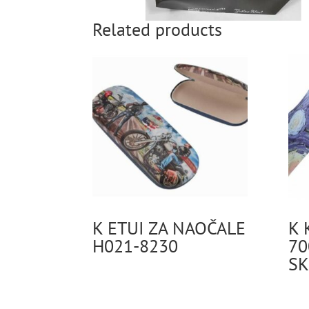
Related products
K ETUI ZA NAOČALE
K 
H021-8230
70
SK