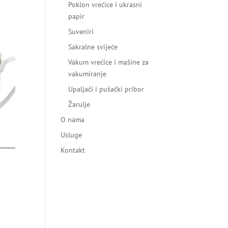
Poklon vrećice i ukrasni
papir
Suveniri
Sakralne svijeće
Vakum vrećice i mašine za
vakumiranje
Upaljači i pušački pribor
Žarulje
O nama
Usluge
Kontakt