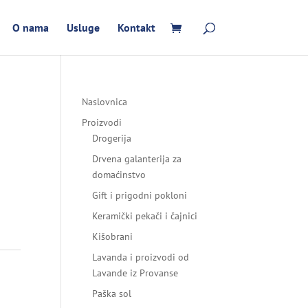
O nama
Usluge
Kontakt
Naslovnica
Proizvodi
Drogerija
Drvena galanterija za
domaćinstvo
Gift i prigodni pokloni
Keramički pekači i čajnici
Kišobrani
Lavanda i proizvodi od
Lavande iz Provanse
Paška sol